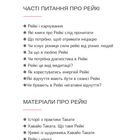
ЧАСТІ ПИТАННЯ ПРО РЕЙКІ
❃ Рейкі і харчування
❃ Які книги про Рейкі слід прочитати
❃ Що потрібно, щоб отримати ініціацію
❃ Чи існує різниця сили рейкі від різних людей
❃ За що я люблю Рейкі
❃ Чи потрібна діагностика в Рейкі
❃ Рейкі це вид медитації?
❃ Як користуватись енергіей Рейкі
❃Які відчуття мають бути в сеансі Рейкі
❃Чи бувають в Рейкі негативні відчуття?
МАТЕРІАЛИ ПРО РЕЙКІ
❃ Історії з практики Такати
❃ Хавайо Таката. Що таке Рейкі
❃ Уривкі із щоденника Хавайо Такати
❃ Рейкі і наука