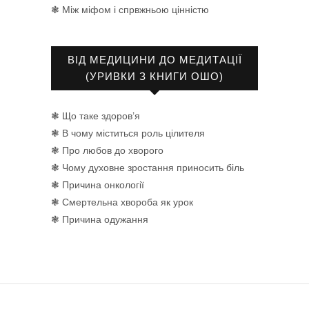
❃ Між міфом і спрвжньою цінністю
ВІД МЕДИЦИНИ ДО МЕДИТАЦІЇ
(УРИВКИ З КНИГИ ОШО)
❃ Що таке здоров’я
❃ В чому міститься роль цілителя
❃ Про любов до хворого
❃ Чому духовне зростання приносить біль
❃ Причина онкології
❃ Смертельна хвороба як урок
❃ Причина одужання