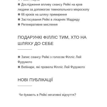
❃ Дослідження впливу сеансу Рейкі на кров
людини за допомогою темнопольного мікроскопу
❃ 66 кроків на шляху примирення
❃ Застосування Рейкі в лікарнях Мадриду
❃ Регенеративне мислення
ПОДАРУНКІ ФІЛЛІС ТИМ, ХТО НА
ШЛЯХУ ДО СЕБЕ
❃ Запис сеансу Рейкі з голосом Філліс Лей
Фурумото
❃ Вебінари, які провела Філліс Лей Фурумото
НОВІ ПУБЛІКАЦІЇ
Чи бувають в Рейкі негативні відчуття?