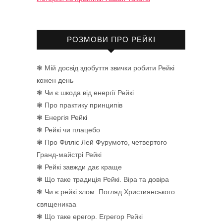
РОЗМОВИ ПРО РЕЙКІ
❃ Мій досвід здобуття звички робити Рейкі
кожен день
❃ Чи є шкода від енергії Рейкі
❃ Про практику принципів
❃ Енергія Рейкі
❃ Рейкі чи плацебо
❃ Про Філліс Лей Фурумото, четвертого
Гранд-майстрі Рейкі
❃ Рейкі завжди дає краще
❃ Що таке традиція Рейкі. Віра та довіра
❃ Чи є рейкі злом. Погляд Християнського
священикаа
❃ Що таке ерегор. Егрегор Рейкі