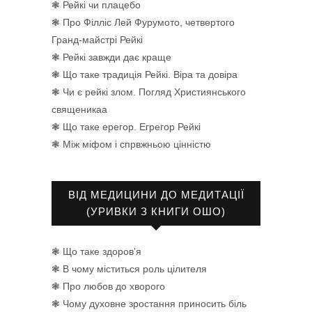
❃ Рейкі чи плацебо
❃ Про Філліс Лей Фурумото, четвертого
Гранд-майстрі Рейкі
❃ Рейкі завжди дає краще
❃ Що таке традиція Рейкі. Віра та довіра
❃ Чи є рейкі злом. Погляд Християнського
священикаа
❃ Що таке ерегор. Егрегор Рейкі
❃ Між міфом і спрвжньою цінністю
ВІД МЕДИЦИНИ ДО МЕДИТАЦІЇ
(УРИВКИ З КНИГИ ОШО)
❃ Що таке здоров’я
❃ В чому міститься роль цілителя
❃ Про любов до хворого
❃ Чому духовне зростання приносить біль