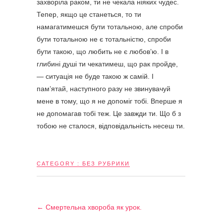
захворіла раком, ти не чекала ніяких чудес.
Тепер, якщо це станеться, то ти
намагатимешся бути тотальною, але спроби
бути тотальною не є тотальністю, спроби
бути такою, що любить не є любов’ю. І в
глибині душі ти чекатимеш, що рак пройде,
— ситуація не буде такою ж самій. І
пам’ятай, наступного разу не звинувачуй
мене в тому, що я не допоміг тобі. Вперше я
не допомагав тобі теж. Це завжди ти. Що б з
тобою не сталося, відповідальність несеш ти.
CATEGORY :
БЕЗ РУБРИКИ
←
Смертельна хвороба як урок.