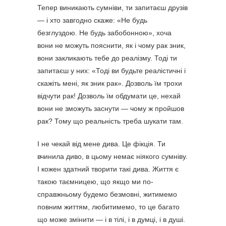
Тепер виникають сумніви, ти запитаєш друзів
— і хто завгодно скаже: «Не будь
безглуздою. Не будь забобонною», хоча
вони не можуть пояснити, як і чому рак зник,
вони закликають тебе до реалізму. Тоді ти
запитаєш у них: «Тоді ви будьте реалістичні і
скажіть мені, як зник рак». Дозволь їм трохи
відчути рак! Дозволь їм обдумати це, нехай
вони не зможуть заснути — чому ж пройшов
рак? Тому що реальність треба шукати там.
І не чекай від мене дива. Це фікція. Ти
вчинила диво, в цьому немає ніякого сумніву.
І кожен здатний творити такі дива. Життя є
такою таємницею, що якщо ми по-
справжньому будемо безмовні, житимемо
повним життям, любитимемо, то це багато
що може змінити — і в тілі, і в думці, і в душі.