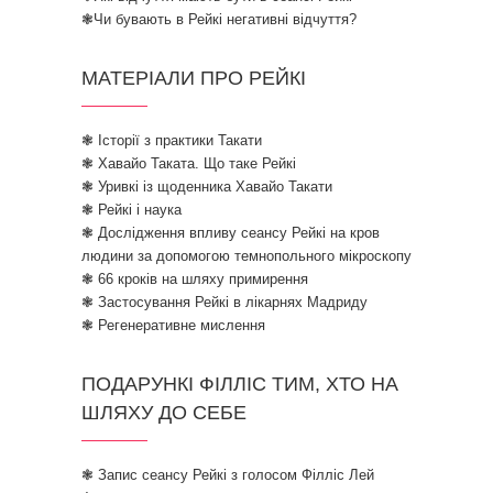
❃Чи бувають в Рейкі негативні відчуття?
МАТЕРІАЛИ ПРО РЕЙКІ
❃ Історії з практики Такати
❃ Хавайо Таката. Що таке Рейкі
❃ Уривкі із щоденника Хавайо Такати
❃ Рейкі і наука
❃ Дослідження впливу сеансу Рейкі на кров
людини за допомогою темнопольного мікроскопу
❃ 66 кроків на шляху примирення
❃ Застосування Рейкі в лікарнях Мадриду
❃ Регенеративне мислення
ПОДАРУНКІ ФІЛЛІС ТИМ, ХТО НА
ШЛЯХУ ДО СЕБЕ
❃ Запис сеансу Рейкі з голосом Філліс Лей