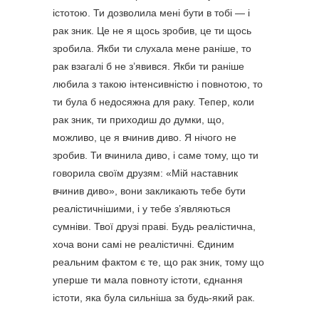
істотою. Ти дозволила мені бути в тобі — і
рак зник. Це не я щось зробив, це ти щось
зробила. Якби ти слухала мене раніше, то
рак взагалі б не з’явився. Якби ти раніше
любила з такою інтенсивністю і повнотою, то
ти була б недосяжна для раку. Тепер, коли
рак зник, ти приходиш до думки, що,
можливо, це я вчинив диво. Я нічого не
зробив. Ти вчинила диво, і саме тому, що ти
говорила своїм друзям: «Мій наставник
вчинив диво», вони закликають тебе бути
реалістичнішими, і у тебе з’являються
сумніви. Твої друзі праві. Будь реалістична,
хоча вони самі не реалістичні. Єдиним
реальним фактом є те, що рак зник, тому що
уперше ти мала повноту істоти, єднання
істоти, яка була сильніша за будь-який рак.