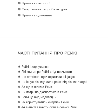
❃ Причина онкології
❃ Смертельна хвороба як урок
❃ Причина одужання
ЧАСТІ ПИТАННЯ ПРО РЕЙКІ
❃ Рейкі і харчування
❃ Які книги про Рейкі слід прочитати
❃ Що потрібно, щоб отримати ініціацію
❃ Чи існує різниця сили рейкі від різних людей
❃ За що я люблю Рейкі
❃ Чи потрібна діагностика в Рейкі
❃ Рейкі це вид медитації?
❃ Як користуватись енергіей Рейкі
❃Які відчуття мають бути в сеансі Рейкі