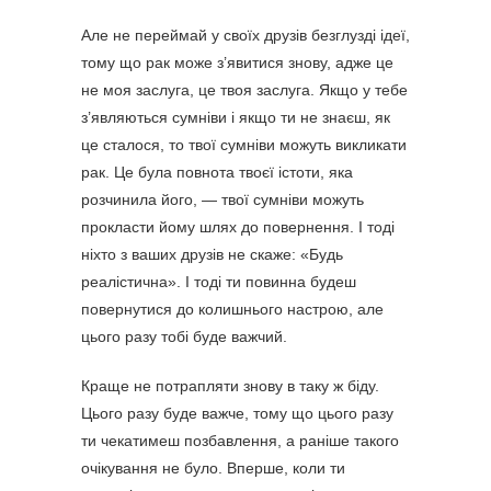
Але не переймай у своїх друзів безглузді ідеї,
тому що рак може з’явитися знову, адже це
не моя заслуга, це твоя заслуга. Якщо у тебе
з’являються сумніви і якщо ти не знаєш, як
це сталося, то твої сумніви можуть викликати
рак. Це була повнота твоєї істоти, яка
розчинила його, — твої сумніви можуть
прокласти йому шлях до повернення. І тоді
ніхто з ваших друзів не скаже: «Будь
реалістична». І тоді ти повинна будеш
повернутися до колишнього настрою, але
цього разу тобі буде важчий.
Краще не потрапляти знову в таку ж біду.
Цього разу буде важче, тому що цього разу
ти чекатимеш позбавлення, а раніше такого
очікування не було. Вперше, коли ти