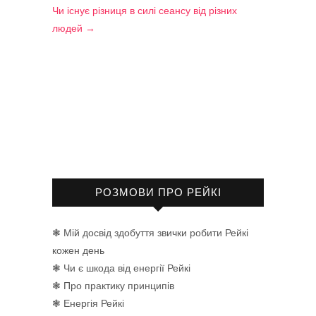
Чи існує різниця в силі сеансу від різних
людей
→
РОЗМОВИ ПРО РЕЙКІ
❃ Мій досвід здобуття звички робити Рейкі
кожен день
❃ Чи є шкода від енергії Рейкі
❃ Про практику принципів
❃ Енергія Рейкі