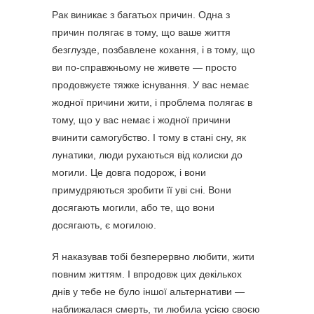
Рак виникає з багатьох причин. Одна з 
причин полягає в тому, що ваше життя 
безглузде, позбавлене кохання, і в тому, що 
ви по-справжньому не живете — просто 
продовжуєте тяжке існування. У вас немає 
жодної причини жити, і проблема полягає в 
тому, що у вас немає і жодної причини 
вчинити самогубство. І тому в стані сну, як 
лунатики, люди рухаються від колиски до 
могили. Це довга подорож, і вони 
примудряються зробити її уві сні. Вони 
досягають могили, або те, що вони 
досягають, є могилою.
Я наказував тобі безперервно любити, жити
повним життям. І впродовж цих декількох
днів у тебе не було іншої альтернативи —
наближалася смерть, ти любила усією своєю