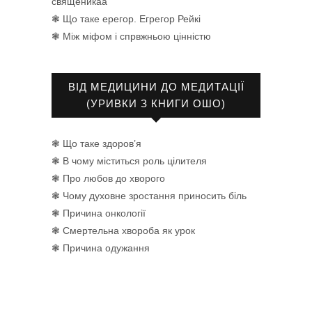
священикаа
❃ Що таке ерегор. Егрегор Рейкі
❃ Між міфом і спрвжньою цінністю
ВІД МЕДИЦИНИ ДО МЕДИТАЦІЇ
(УРИВКИ З КНИГИ ОШО)
❃ Що таке здоров’я
❃ В чому міститься роль цілителя
❃ Про любов до хворого
❃ Чому духовне зростання приносить біль
❃ Причина онкології
❃ Смертельна хвороба як урок
❃ Причина одужання