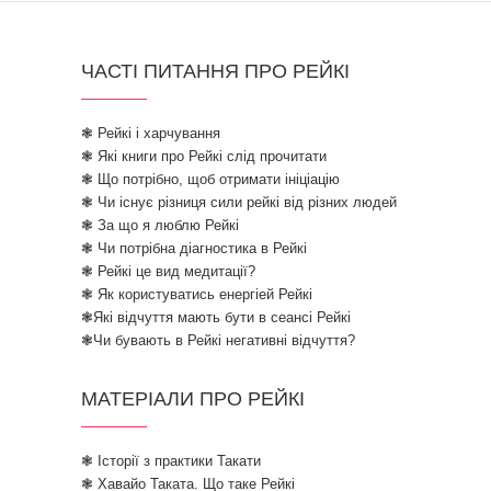
ЧАСТІ ПИТАННЯ ПРО РЕЙКІ
❃ Рейкі і харчування
❃ Які книги про Рейкі слід прочитати
❃ Що потрібно, щоб отримати ініціацію
❃ Чи існує різниця сили рейкі від різних людей
❃ За що я люблю Рейкі
❃ Чи потрібна діагностика в Рейкі
❃ Рейкі це вид медитації?
❃ Як користуватись енергіей Рейкі
❃Які відчуття мають бути в сеансі Рейкі
❃Чи бувають в Рейкі негативні відчуття?
МАТЕРІАЛИ ПРО РЕЙКІ
❃ Історії з практики Такати
❃ Хавайо Таката. Що таке Рейкі