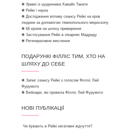
❃ Уривкі із щоденника Хавайо Такати
❃ Рейкі і наука
❃ Дослідження впливу сеансу Рейкі на кров
людини за допомогою темнопольного мікроскопу
❃ 66 кроків на шляху примирення
❃ Застосування Рейкі в лікарнях Мадриду
❃ Регенеративне мислення
ПОДАРУНКІ ФІЛЛІС ТИМ, ХТО НА
ШЛЯХУ ДО СЕБЕ
❃ Запис сеансу Рейкі з голосом Філліс Лей
Фурумото
❃ Вебінари, які провела Філліс Лей Фурумото
НОВІ ПУБЛІКАЦІЇ
Чи бувають в Рейкі негативні відчуття?