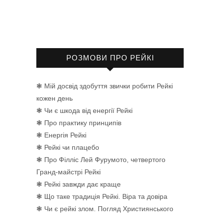
РОЗМОВИ ПРО РЕЙКІ
❃ Мій досвід здобуття звички робити Рейкі
кожен день
❃ Чи є шкода від енергії Рейкі
❃ Про практику принципів
❃ Енергія Рейкі
❃ Рейкі чи плацебо
❃ Про Філліс Лей Фурумото, четвертого
Гранд-майстрі Рейкі
❃ Рейкі завжди дає краще
❃ Що таке традиція Рейкі. Віра та довіра
❃ Чи є рейкі злом. Погляд Християнського