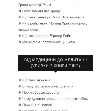
Гранд-майстрі Рейкі
❃ Рейкі завжди дає краще
❃ Що таке традиція Рейкі. Віра та довіра
❃ Чи є рейкі злом. Погляд Християнського
священикаа
❃ Що таке ерегор. Егрегор Рейкі
❃ Між міфом і спрвжньою цінністю
ВІД МЕДИЦИНИ ДО МЕДИТАЦІЇ
(УРИВКИ З КНИГИ ОШО)
❃ Що таке здоров’я
❃ В чому міститься роль цілителя
❃ Про любов до хворого
❃ Чому духовне зростання приносить біль
❃ Причина онкології