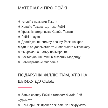
МАТЕРІАЛИ ПРО РЕЙКІ
❃ Історії з практики Такати
❃ Хавайо Таката. Що таке Рейкі
❃ Уривкі із щоденника Хавайо Такати
❃ Рейкі і наука
❃ Дослідження впливу сеансу Рейкі на кров
людини за допомогою темнопольного мікроскопу
❃ 66 кроків на шляху примирення
❃ Застосування Рейкі в лікарнях Мадриду
❃ Регенеративне мислення
ПОДАРУНКІ ФІЛЛІС ТИМ, ХТО НА
ШЛЯХУ ДО СЕБЕ
❃ Запис сеансу Рейкі з голосом Філліс Лей
Фурумото
❃ Вебінари, які провела Філліс Лей Фурумото