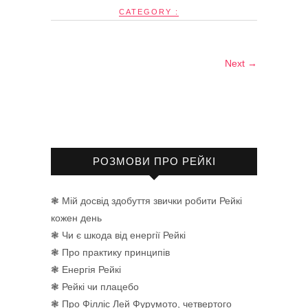
CATEGORY :
Next →
РОЗМОВИ ПРО РЕЙКІ
❃ Мій досвід здобуття звички робити Рейкі
кожен день
❃ Чи є шкода від енергії Рейкі
❃ Про практику принципів
❃ Енергія Рейкі
❃ Рейкі чи плацебо
❃ Про Філліс Лей Фурумото, четвертого