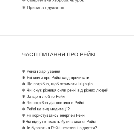
❃ Смертельна хвороба як урок
❃ Причина одужання
ЧАСТІ ПИТАННЯ ПРО РЕЙКІ
❃ Рейкі і харчування
❃ Які книги про Рейкі слід прочитати
❃ Що потрібно, щоб отримати ініціацію
❃ Чи існує різниця сили рейкі від різних людей
❃ За що я люблю Рейкі
❃ Чи потрібна діагностика в Рейкі
❃ Рейкі це вид медитації?
❃ Як користуватись енергіей Рейкі
❃Які відчуття мають бути в сеансі Рейкі
❃Чи бувають в Рейкі негативні відчуття?