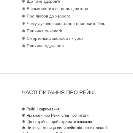
❃ Що таке здоров’я
❃ В чому міститься роль цілителя
❃ Про любов до хворого
❃ Чому духовне зростання приносить біль
❃ Причина онкології
❃ Смертельна хвороба як урок
❃ Причина одужання
ЧАСТІ ПИТАННЯ ПРО РЕЙКІ
❃ Рейкі і харчування
❃ Які книги про Рейкі слід прочитати
❃ Що потрібно, щоб отримати ініціацію
❃ Чи існує різниця сили рейкі від різних людей