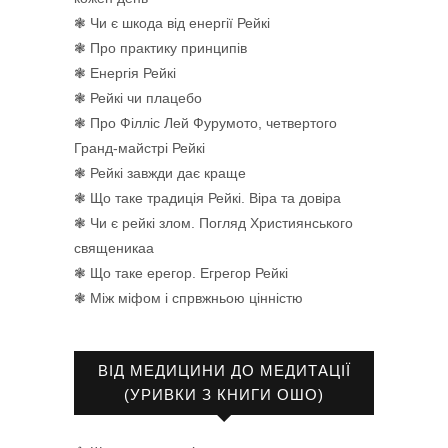
❃ Чи є шкода від енергії Рейкі
❃ Про практику принципів
❃ Енергія Рейкі
❃ Рейкі чи плацебо
❃ Про Філліс Лей Фурумото, четвертого
Гранд-майстрі Рейкі
❃ Рейкі завжди дає краще
❃ Що таке традиція Рейкі. Віра та довіра
❃ Чи є рейкі злом. Погляд Християнського
священикаа
❃ Що таке ерегор. Егрегор Рейкі
❃ Між міфом і спрвжньою цінністю
ВІД МЕДИЦИНИ ДО МЕДИТАЦІЇ
(УРИВКИ З КНИГИ ОШО)