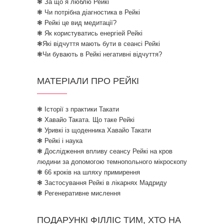
❃ За що я люблю Рейкі
❃ Чи потрібна діагностика в Рейкі
❃ Рейкі це вид медитації?
❃ Як користуватись енергіей Рейкі
❃Які відчуття мають бути в сеансі Рейкі
❃Чи бувають в Рейкі негативні відчуття?
МАТЕРІАЛИ ПРО РЕЙКІ
❃ Історії з практики Такати
❃ Хавайо Таката. Що таке Рейкі
❃ Уривкі із щоденника Хавайо Такати
❃ Рейкі і наука
❃ Дослідження впливу сеансу Рейкі на кров
людини за допомогою темнопольного мікроскопу
❃ 66 кроків на шляху примирення
❃ Застосування Рейкі в лікарнях Мадриду
❃ Регенеративне мислення
ПОДАРУНКІ ФІЛЛІС ТИМ, ХТО НА