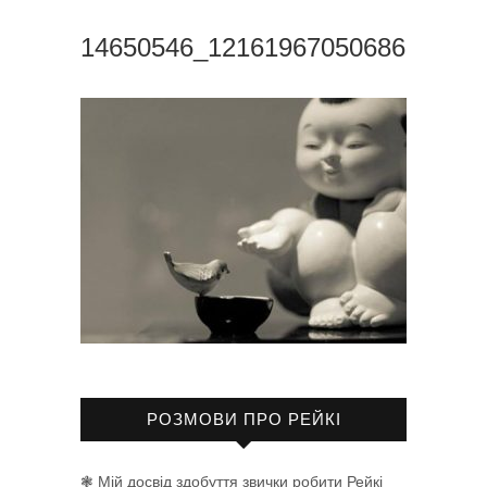
14650546_1216196705068650_64
РОЗМОВИ ПРО РЕЙКІ
❃ Мій досвід здобуття звички робити Рейкі