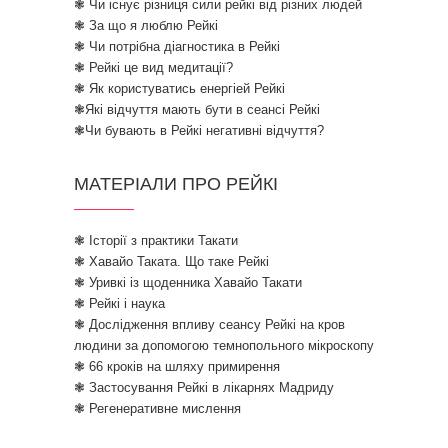
❃ Чи існує різниця сили рейкі від різних людей
❃ За що я люблю Рейкі
❃ Чи потрібна діагностика в Рейкі
❃ Рейкі це вид медитації?
❃ Як користуватись енергіей Рейкі
❃Які відчуття мають бути в сеансі Рейкі
❃Чи бувають в Рейкі негативні відчуття?
МАТЕРІАЛИ ПРО РЕЙКІ
❃ Історії з практики Такати
❃ Хавайо Таката. Що таке Рейкі
❃ Уривкі із щоденника Хавайо Такати
❃ Рейкі і наука
❃ Дослідження впливу сеансу Рейкі на кров
людини за допомогою темнопольного мікроскопу
❃ 66 кроків на шляху примирення
❃ Застосування Рейкі в лікарнях Мадриду
❃ Регенеративне мислення