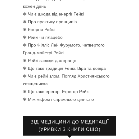
кожен день
❃ Чи є шкода від енергії Рейкі
❃ Про практику принципів
❃ Енергія Рейкі
❃ Рейкі чи плацебо
❃ Про Філліс Лей Фурумото, четвертого
Гранд-майстрі Рейкі
❃ Рейкі завжди дає краще
❃ Що таке традиція Рейкі. Віра та довіра
❃ Чи є рейкі злом. Погляд Християнського
священикаа
❃ Що таке ерегор. Егрегор Рейкі
❃ Між міфом і спрвжньою цінністю
ВІД МЕДИЦИНИ ДО МЕДИТАЦІЇ
(УРИВКИ З КНИГИ ОШО)