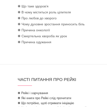
❃ Що таке здоров’я
❃ В чому міститься роль цілителя
❃ Про любов до хворого
❃ Чому духовне зростання приносить біль
❃ Причина онкології
❃ Смертельна хвороба як урок
❃ Причина одужання
ЧАСТІ ПИТАННЯ ПРО РЕЙКІ
❃ Рейкі і харчування
❃ Які книги про Рейкі слід прочитати
❃ Що потрібно, щоб отримати ініціацію