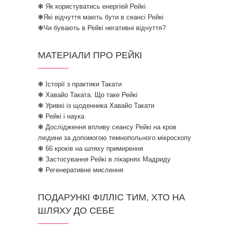
❃ Як користуватись енергіей Рейкі
❃Які відчуття мають бути в сеансі Рейкі
❃Чи бувають в Рейкі негативні відчуття?
МАТЕРІАЛИ ПРО РЕЙКІ
❃ Історії з практики Такати
❃ Хавайо Таката. Що таке Рейкі
❃ Уривкі із щоденника Хавайо Такати
❃ Рейкі і наука
❃ Дослідження впливу сеансу Рейкі на кров
людини за допомогою темнопольного мікроскопу
❃ 66 кроків на шляху примирення
❃ Застосування Рейкі в лікарнях Мадриду
❃ Регенеративне мислення
ПОДАРУНКІ ФІЛЛІС ТИМ, ХТО НА
ШЛЯХУ ДО СЕБЕ