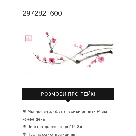
297282_600
РОЗМОВИ ПРО РЕЙКІ
❃ Мій досвід здобуття звички робити Рейкі
кожен день
❃ Чи є шкода від енергії Рейкі
❃ Про практику принципів