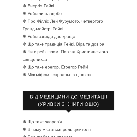
❃ Енергія Рейкі
❃ Рейкі чи плацебо
❃ Про Філліс Лей Фурумото, четвертого
Гранд-майстрі Рейкі
❃ Рейкі завжди дає краще
❃ Що таке традиція Рейкі. Віра та довіра
❃ Чи є рейкі злом. Погляд Християнського
священикаа
❃ Що таке ерегор. Егрегор Рейкі
❃ Між міфом і спрвжньою цінністю
ВІД МЕДИЦИНИ ДО МЕДИТАЦІЇ
(УРИВКИ З КНИГИ ОШО)
❃ Що таке здоров’я
❃ В чому міститься роль цілителя