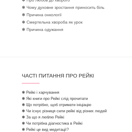
❃ Про любов до хворого
❃ Чому духовне зростання приносить біль
❃ Причина онкології
❃ Смертельна хвороба як урок
❃ Причина одужання
ЧАСТІ ПИТАННЯ ПРО РЕЙКІ
❃ Рейкі і харчування
❃ Які книги про Рейкі слід прочитати
❃ Що потрібно, щоб отримати ініціацію
❃ Чи існує різниця сили рейкі від різних людей
❃ За що я люблю Рейкі
❃ Чи потрібна діагностика в Рейкі
❃ Рейкі це вид медитації?