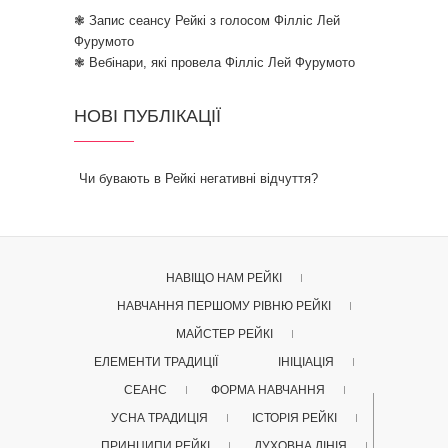
❃ Запис сеансу Рейкі з голосом Філліс Лей
Фурумото
❃ Вебінари, які провела Філліс Лей Фурумото
НОВІ ПУБЛІКАЦІЇ
Чи бувають в Рейкі негативні відчуття?
НАВІЩО НАМ РЕЙКІ
НАВЧАННЯ ПЕРШОМУ РІВНЮ РЕЙКІ
МАЙСТЕР РЕЙКІ
ЕЛЕМЕНТИ ТРАДИЦІЇ
ІНІЦІАЦІЯ
СЕАНС
ФОРМА НАВЧАННЯ
УСНА ТРАДИЦІЯ
ІСТОРІЯ РЕЙКІ
ПРИНЦИПИ РЕЙКІ
ДУХОВНА ЛІНІЯ