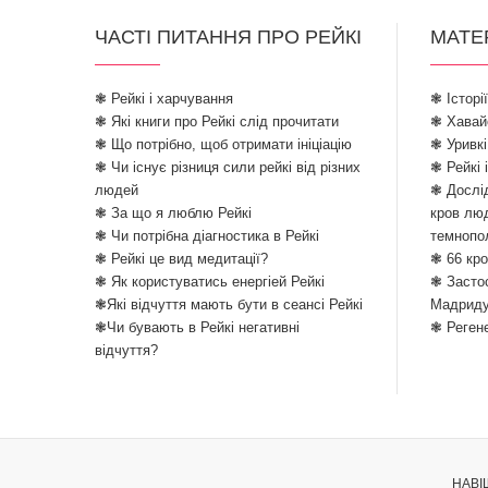
ЧАСТІ ПИТАННЯ ПРО РЕЙКІ
МАТЕ
❃ Рейкі і харчування
❃ Історі
❃ Які книги про Рейкі слід прочитати
❃ Хавайо
❃ Що потрібно, щоб отримати ініціацію
❃ Уривкі
❃ Чи існує різниця сили рейкі від різних
❃ Рейкі 
людей
❃ Дослід
❃ За що я люблю Рейкі
кров лю
❃ Чи потрібна діагностика в Рейкі
темнопо
❃ Рейкі це вид медитації?
❃ 66 кро
❃ Як користуватись енергіей Рейкі
❃ Застос
❃Які відчуття мають бути в сеансі Рейкі
Мадрид
❃Чи бувають в Рейкі негативні
❃ Реген
відчуття?
НАВІ