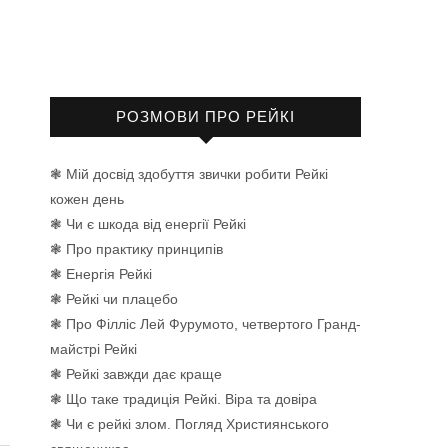
РОЗМОВИ ПРО РЕЙКІ
❃ Мій досвід здобуття звички робити Рейкі
кожен день
❃ Чи є шкода від енергії Рейкі
❃ Про практику принципів
❃ Енергія Рейкі
❃ Рейкі чи плацебо
❃ Про Філліс Лей Фурумото, четвертого Гранд-
майстрі Рейкі
❃ Рейкі завжди дає краще
❃ Що таке традиція Рейкі. Віра та довіра
❃ Чи є рейкі злом. Погляд Християнського