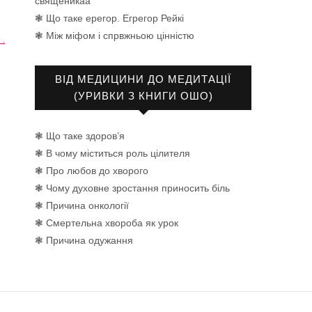
священикаа
❃ Що таке ерегор. Егрегор Рейкі
❃ Між міфом і спрвжньою цінністю
 →
ВІД МЕДИЦИНИ ДО МЕДИТАЦІЇ
(УРИВКИ З КНИГИ ОШО)
❃ Що таке здоров’я
❃ В чому міститься роль цілителя
❃ Про любов до хворого
❃ Чому духовне зростання приносить біль
❃ Причина онкології
❃ Смертельна хвороба як урок
❃ Причина одужання