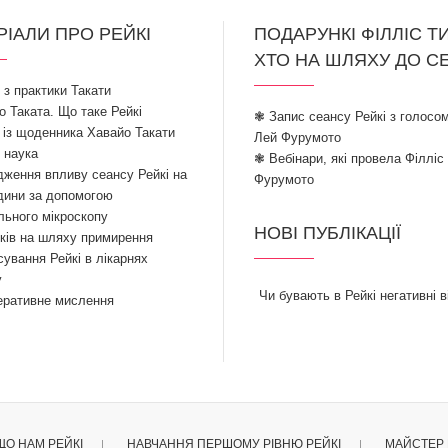
РІАЛИ ПРО РЕЙКІ
ПОДАРУНКІ ФІЛЛІС Т
ХТО НА ШЛЯХУ ДО С
ї з практики Такати
 Таката. Що таке Рейкі
❃ Запис сеансу Рейкі з голосом
 із щоденника Хавайо Такати
Лей Фурумото
і наука
❃ Вебінари, які провела Філліс
ження впливу сеансу Рейкі на
Фурумото
дини за допомогою
льного мікроскопу
НОВІ ПУБЛІКАЦІЇ
ків на шляху примирення
ування Рейкі в лікарнях
у
Чи бувають в Рейкі негативні в
еративне мислення
ЩО НАМ РЕЙКІ
НАВЧАННЯ ПЕРШОМУ РІВНЮ РЕЙКІ
МАЙСТЕР 