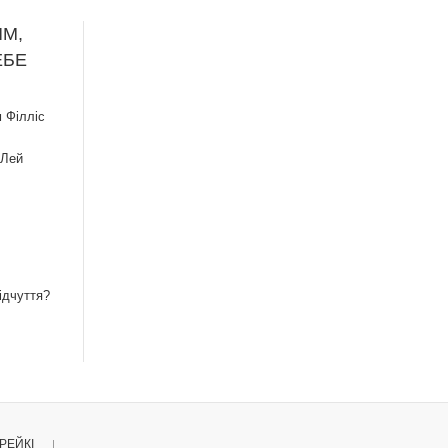
ИМ,
ЕБЕ
 Філліс
 Лей
ідчуття?
РЕЙКІ