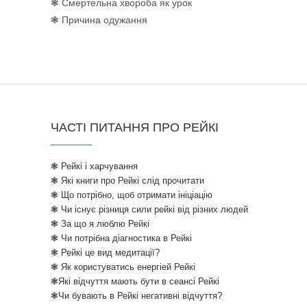
❃ Смертельна хвороба як урок
❃ Причина одужання
ЧАСТІ ПИТАННЯ ПРО РЕЙКІ
❃ Рейкі і харчування
❃ Які книги про Рейкі слід прочитати
❃ Що потрібно, щоб отримати ініціацію
❃ Чи існує різниця сили рейкі від різних людей
❃ За що я люблю Рейкі
❃ Чи потрібна діагностика в Рейкі
❃ Рейкі це вид медитації?
❃ Як користуватись енергіей Рейкі
❃Які відчуття мають бути в сеансі Рейкі
❃Чи бувають в Рейкі негативні відчуття?