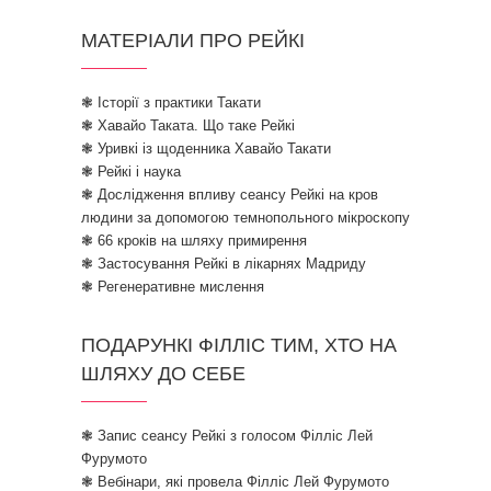
МАТЕРІАЛИ ПРО РЕЙКІ
❃ Історії з практики Такати
❃ Хавайо Таката. Що таке Рейкі
❃ Уривкі із щоденника Хавайо Такати
❃ Рейкі і наука
❃ Дослідження впливу сеансу Рейкі на кров
людини за допомогою темнопольного мікроскопу
❃ 66 кроків на шляху примирення
❃ Застосування Рейкі в лікарнях Мадриду
❃ Регенеративне мислення
ПОДАРУНКІ ФІЛЛІС ТИМ, ХТО НА
ШЛЯХУ ДО СЕБЕ
❃ Запис сеансу Рейкі з голосом Філліс Лей
Фурумото
❃ Вебінари, які провела Філліс Лей Фурумото