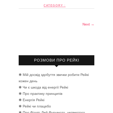
CATEGORY :
Next →
РОЗМОВИ ПРО РЕЙКІ
❃ Мій досвід здобуття звички робити Рейкі
кожен день
❃ Чи є шкода від енергії Рейкі
❃ Про практику принципів
❃ Енергія Рейкі
❃ Рейкі чи плацебо
❃ Про Філліс Лей Фурумото, четвертого