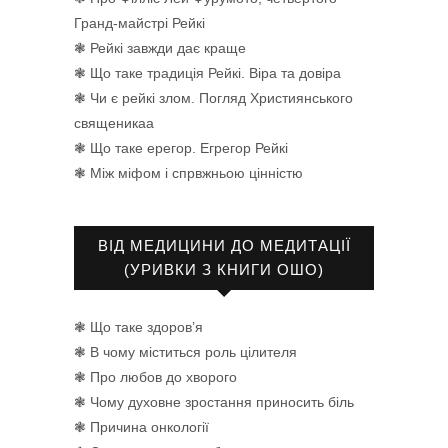
Гранд-майстрі Рейкі
❃ Рейкі завжди дає краще
❃ Що таке традиція Рейкі. Віра та довіра
❃ Чи є рейкі злом. Погляд Християнського
священикаа
❃ Що таке ерегор. Егрегор Рейкі
❃ Між міфом і спрвжньою цінністю
ВІД МЕДИЦИНИ ДО МЕДИТАЦІЇ
(УРИВКИ З КНИГИ ОШО)
❃ Що таке здоров’я
❃ В чому міститься роль цілителя
❃ Про любов до хворого
❃ Чому духовне зростання приносить біль
❃ Причина онкології