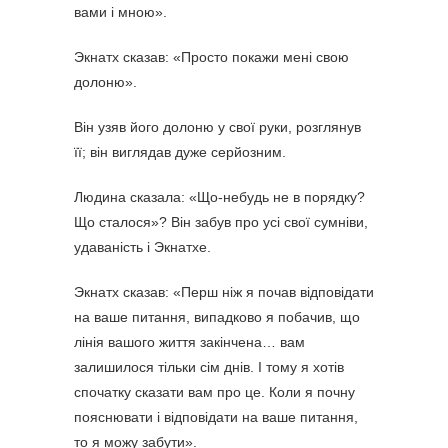
вами і мною».
Экнатх сказав: «Просто покажи мені свою
долоню».
Він узяв його долоню у свої руки, розглянув
її; він виглядав дуже серйозним.
Людина сказала: «Що-небудь не в порядку?
Що сталося»? Він забув про усі свої сумніви,
удаваність і Экнатхе.
Экнатх сказав: «Перш ніж я почав відповідати
на ваше питання, випадково я побачив, що
лінія вашого життя закінчена… вам
залишилося тільки сім днів. І тому я хотів
спочатку сказати вам про це. Коли я почну
пояснювати і відповідати на ваше питання,
то я можу забути».