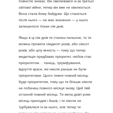
повністю зникає. Він хвилювався із-за третьої
світової війни; тепер він вже не хвилюється.
Вона стала йому байдужа. Що станеться
після нього — не має значення — у нього
залишилося тільки сім днів.
Якщо в ці сім днів ти станеш пильною, то ти
можеш прожити сімдесят років, або сімсот
років, або цілу вічність — тому що тепер
медитація придбаває пріоритет, любов стає
пріоритетом… танець, тріумфування,
відчуття краси, які ніколи раніше не були
пріоритетами. Цього тижня повний місяць
буде пріоритетом, тому що ти більше ніколи
не побачиш повного місяця знову. Цей твій
останній повний місяць. Ти жила довгі роки:
місяць приходив і йшов, і ти ніколи не
турбувалася із-за нього, але тепер ти