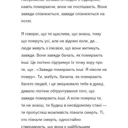
навіть помираючи, вони не поспішають. Вони
завжди спізнюються, завжди спізнюються на
потяг.
Я говорю, що ти щаслива, що знаєш, тому
що помруть усі, але не відомо коли, де…
люди живуть з ілюзією, що вони житимуть
завжди. Вони завжди бачать, як помирають
інші. Це логічно підтримує їх точку зору про
те, що : «Завжди помирають інші. Я ніколи не
помру». Ти, мабуть, бачила, як помирають
багато людей, і це зміцнювало тебе в думці,
давало логічне обгрунтування того, що
завжди помирають інші. А коли помреш ти,
ти не знаєш, ти будеш в несвідомому стані —
ти пропустиш можливість пізнати смерть. Ті,
хто пізнали смерть, одностайно
стверджують, що вона є найбільшим