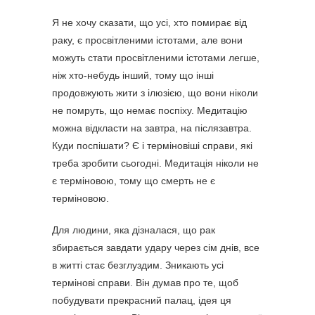
Я не хочу сказати, що усі, хто помирає від
раку, є просвітленими істотами, але вони
можуть стати просвітленими істотами легше,
ніж хто-небудь інший, тому що інші
продовжують жити з ілюзією, що вони ніколи
не помруть, що немає поспіху. Медитацію
можна відкласти на завтра, на післязавтра.
Куди поспішати? Є і терміновіші справи, які
треба зробити сьогодні. Медитація ніколи не
є терміновою, тому що смерть не є
терміновою.
Для людини, яка дізналася, що рак
збирається завдати удару через сім днів, все
в житті стає безглуздим. Зникають усі
термінові справи. Він думав про те, щоб
побудувати прекрасний палац, ідея ця