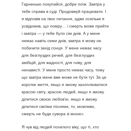
Гарненько покупайся, добре поїж. Завтра у
тебе справа в суді. Продовжуй працювати. І
я відповів на твоє питання, адже оскільки я
усвідомив, що помру… і смерть може прийти
і завтра — у тебе було сім днів. А у мене
немає навіть семи днів, завтра я можу не
побачити захід сонця. У мене немає часу
для безглуздих речей, для безглуздих
амбіцій, для жадності, для гніву, для
ненависті. У мене просто немає часу, тому
що завтра мене вже може не бути тут. За це
коротке життя, якщо я зможу захоплюватися
красою світу, красою людей, якщо я зможу
ділитися своєю любов’ю, якщо я зможу
ділитися своїми піснями, то, можливо,
смерть не буде сувора зі мною».
Я чув від людей похилого віку, що ті, хто