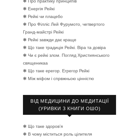
❃ Про практику принципів
❃ Енергія Рейкі
❃ Рейкі чи плацебо
❃ Про Філліс Лей Фурумото, четвертого
Гранд-майстрі Рейкі
❃ Рейкі завжди дає краще
❃ Що таке традиція Рейкі. Віра та довіра
❃ Чи є рейкі злом. Погляд Християнського
священикаа
❃ Що таке ерегор. Егрегор Рейкі
❃ Між міфом і спрвжньою цінністю
ВІД МЕДИЦИНИ ДО МЕДИТАЦІЇ
(УРИВКИ З КНИГИ ОШО)
❃ Що таке здоров’я
❃ В чому міститься роль цілителя