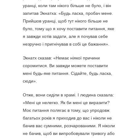
уранці, коли там нікого більше не було, і він
запитав Экнатха: «Будь ласка, пробач мене.
Прийшов уранці, щоб тут нікого більше не
було, тому що я хочу поставити питання, яке
я завжди хотів задати, але я почував себе
незручно і пригнічував в собі це бажання».
Экнатх сказав: «Немає ніякої причини
соромитися. Ви завжди можете поставити
мені будь-яке питання. Сідайте, будь ласка,
сюди».
Отже, вони сиділи в храмі. І людина сказала:
«Мені це нелегко. Як би мені це виразити?
Моє питання полягає в тому, що упродовж
багатьох років я приходив до вас і ніколи не
бачив вас сумними, розчарованими. Я ніколи
не бачив, щоб ви випробовували тривогу або