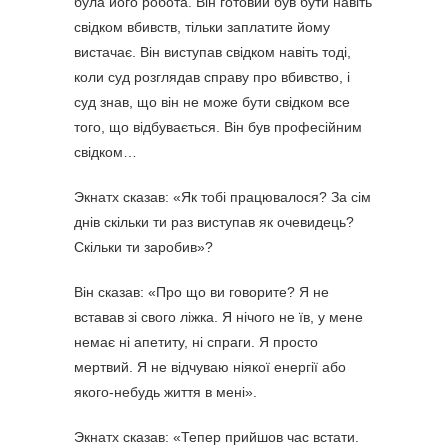
була його робота. Він готовий був бути навіть
свідком вбивств, тільки заплатите йому
вистачає. Він виступав свідком навіть тоді,
коли суд розглядав справу про вбивство, і
суд знав, що він не може бути свідком все
того, що відбувається. Він був професійним
свідком…
Экнатх сказав: «Як тобі працювалося? За сім
днів скільки ти раз виступав як очевидець?
Скільки ти заробив»?
Він сказав: «Про що ви говорите? Я не
вставав зі свого ліжка. Я нічого не їв, у мене
немає ні апетиту, ні спраги. Я просто
мертвий. Я не відчуваю ніякої енергії або
якого-небудь життя в мені».
Экнатх сказав: «Тепер прийшов час встати.