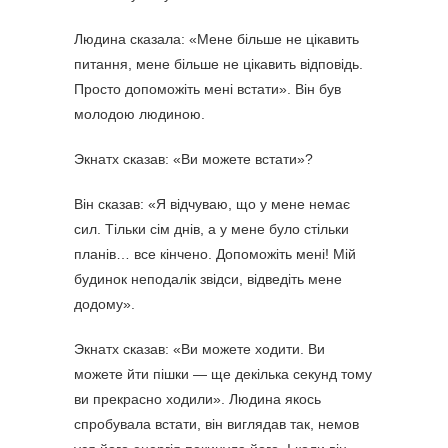
Людина сказала: «Мене більше не цікавить
питання, мене більше не цікавить відповідь.
Просто допоможіть мені встати». Він був
молодою людиною.
Экнатх сказав: «Ви можете встати»?
Він сказав: «Я відчуваю, що у мене немає
сил. Тільки сім днів, а у мене було стільки
планів… все кінчено. Допоможіть мені! Мій
будинок неподалік звідси, відведіть мене
додому».
Экнатх сказав: «Ви можете ходити. Ви
можете йти пішки — ще декілька секунд тому
ви прекрасно ходили». Людина якось
спробувала встати, він виглядав так, немов