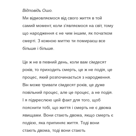
Відповідь Ошо.
Ми відмовляємося від свого життя в той
самий момент, коли з’являємося на світ, тому
що народження є не чим іншим, як початком
смерті. З кожною миттю ти помираєш все
більше і більше.
Це ж не в певний день, коли вам сімдесят
років, то приходить смерть, це ж не подія, це
процес, який розпочинається з народження.
Він може тривати сімдесят років, це дуже
повільний процес, але це процес, а не подія.
І я підкреслюю цей факт для того, щоб
пояснити тобі, що життя і смерть не є двома
явищами. Вони стають двома, якщо смерть є
подією, яка припиняє життя. Тоді вони
стають двома, тоді вони стають