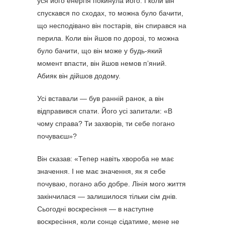
уся його енергія покинула його. І коли він
спускався по сходах, то можна було бачити,
що несподівано він постарів, він спирався на
перила. Коли він йшов по дорозі, то можна
було бачити, що він може у будь-який
момент впасти, він йшов немов п’яний.
Абияк він дійшов додому.
Усі вставали — був ранній ранок, а він
відправився спати. Його усі запитали: «В
чому справа? Ти захворів, ти себе погано
почуваєш»?
Він сказав: «Тепер навіть хвороба не має
значення. І не має значення, як я себе
почуваю, погано або добре. Лінія мого життя
закінчилася — залишилося тільки сім днів.
Сьогодні воскресіння — в наступне
воскресіння, коли сонце сідатиме, мене не