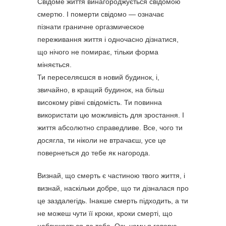
Свідоме життя винагороджується свідомою
смертю. І померти свідомо — означає
пізнати граничне оргазмическое
переживання життя і одночасно дізнатися,
що нічого не помирає, тільки форма
міняється.
Ти переселяєшся в новий будинок, і,
звичайно, в кращий будинок, на більш
високому рівні свідомість. Ти повинна
використати цю можливість для зростання. І
життя абсолютно справедливе. Все, чого ти
досягла, ти ніколи не втрачаєш, усе це
повернеться до тебе як нагорода.
Визнай, що смерть є частиною твого життя, і
визнай, наскільки добре, що ти дізналася про
це заздалегідь. Інакше смерть підходить, а ти
не можеш чути її кроки, кроки смерті, що