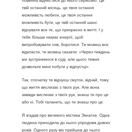
повинна віднестися до нього серйозно. Це
твій останній місяць, це твоя остання
можливість любити, це твоя остання
можливість бути, це твій останній шанс
відчувати все те, що прекрасно в житті. І у
тебе більше немає енергії, щоб
випробовувати гнів, боротися. Ти можеш все
відкласти, ти можеш сказати: «Через тиждень
ми зустрінемося в суді, але цього тижня
дозвольте мені побути у відпустці».
Так, спочатку ти відчуєш смуток, відчай, тому
що життя вислизає з твоїх рук. Але вона
завжди вислизає з твоїх рук, знаєш ти про це
або ні. Тобі таланить, що ти знаєш про це.
Я згадав про великого містика Экнатхе. Одна
людина приходила до нього упродовж довгих
років. Одного разу він прийшов до нього