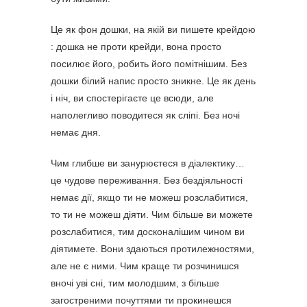
Це як фон дошки, на якій ви пишете крейдою
: дошка не проти крейди, вона просто
посилює його, робить його помітнішим. Без
дошки білий напис просто зникне. Це як день
і ніч, ви спостерігаєте це всюди, але
наполегливо поводитеся як сліпі. Без ночі
немає дня.
Чим глибше ви занурюєтеся в діалектику…
це чудове переживання. Без бездіяльності
немає дії, якщо ти не можеш розслабитися,
то ти не можеш діяти. Чим більше ви можете
розслабитися, тим досконалішим чином ви
діятимете. Вони здаються протилежностями,
але не є ними. Чим краще ти розчинишся
вночі уві сні, тим молодшим, з більше
загостреними почуттями ти прокинешся