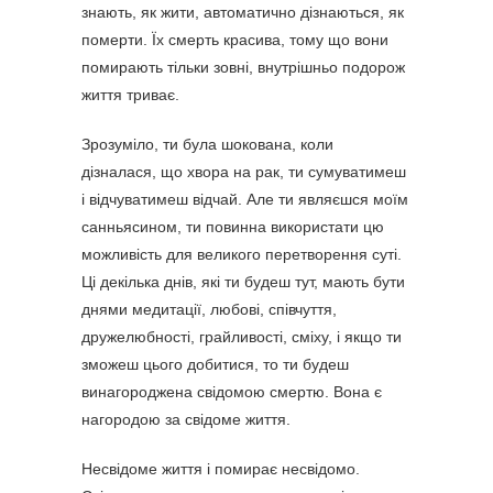
знають, як жити, автоматично дізнаються, як
померти. Їх смерть красива, тому що вони
помирають тільки зовні, внутрішньо подорож
життя триває.
Зрозуміло, ти була шокована, коли
дізналася, що хвора на рак, ти сумуватимеш
і відчуватимеш відчай. Але ти являєшся моїм
санньясином, ти повинна використати цю
можливість для великого перетворення суті.
Ці декілька днів, які ти будеш тут, мають бути
днями медитації, любові, співчуття,
дружелюбності, грайливості, сміху, і якщо ти
зможеш цього добитися, то ти будеш
винагороджена свідомою смертю. Вона є
нагородою за свідоме життя.
Несвідоме життя і помирає несвідомо.