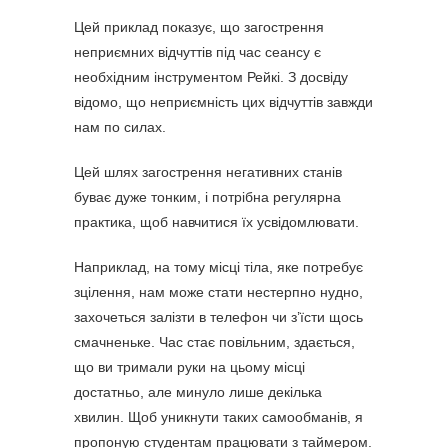
Цей приклад показує, що загострення
неприємних відчуттів під час сеансу є
необхідним інструментом Рейкі. З досвіду
відомо, що неприємність цих відчуттів завжди
нам по силах.
Цей шлях загострення негативних станів
буває дуже тонким, і потрібна регулярна
практика, щоб навчитися їх усвідомлювати.
Наприклад, на тому місці тіла, яке потребує
зцілення, нам може стати нестерпно нудно,
захочеться залізти в телефон чи з’їсти щось
смачненьке. Час стає повільним, здається,
що ви тримали руки на цьому місці
достатньо, але минуло лише декілька
хвилин. Щоб уникнути таких самообманів, я
пропоную студентам працювати з таймером.