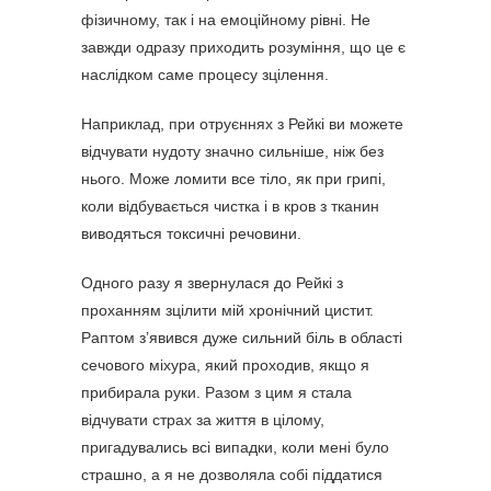
фізичному, так і на емоційному рівні. Не
завжди одразу приходить розуміння, що це є
наслідком саме процесу зцілення.
Наприклад, при отруєннях з Рейкі ви можете
відчувати нудоту значно сильніше, ніж без
нього. Може ломити все тіло, як при грипі,
коли відбувається чистка і в кров з тканин
виводяться токсичні речовини.
Одного разу я звернулася до Рейкі з
проханням зцілити мій хронічний цистит.
Раптом з’явився дуже сильний біль в області
сечового міхура, який проходив, якщо я
прибирала руки. Разом з цим я стала
відчувати страх за життя в цілому,
пригадувались всі випадки, коли мені було
страшно, а я не дозволяла собі піддатися