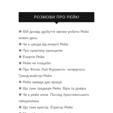
РОЗМОВИ ПРО РЕЙКІ
❃ Мій досвід здобуття звички робити Рейкі
кожен день
❃ Чи є шкода від енергії Рейкі
❃ Про практику принципів
❃ Енергія Рейкі
❃ Рейкі чи плацебо
❃ Про Філліс Лей Фурумото, четвертого
Гранд-майстрі Рейкі
❃ Рейкі завжди дає краще
❃ Що таке традиція Рейкі. Віра та довіра
❃ Чи є рейкі злом. Погляд Християнського
священикаа
❃ Що таке ерегор. Егрегор Рейкі