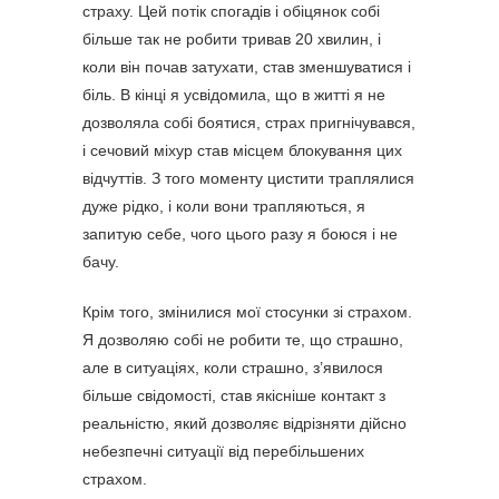
страху. Цей потік спогадів і обіцянок собі
більше так не робити тривав 20 хвилин, і
коли він почав затухати, став зменшуватися і
біль. В кінці я усвідомила, що в житті я не
дозволяла собі боятися, страх пригнічувався,
і сечовий міхур став місцем блокування цих
відчуттів. З того моменту цистити траплялися
дуже рідко, і коли вони трапляються, я
запитую себе, чого цього разу я боюся і не
бачу.
Крім того, змінилися мої стосунки зі страхом.
Я дозволяю собі не робити те, що страшно,
але в ситуаціях, коли страшно, з’явилося
більше свідомості, став якісніше контакт з
реальністю, який дозволяє відрізняти дійсно
небезпечні ситуації від перебільшених
страхом.