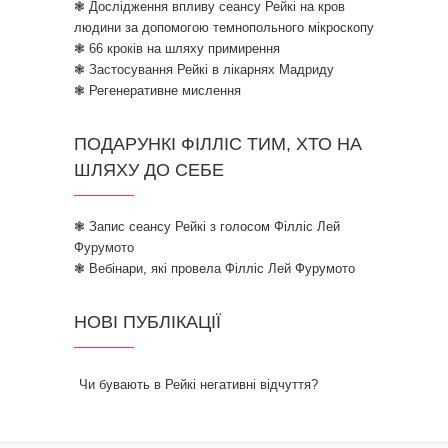
❃ Дослідження впливу сеансу Рейкі на кров
людини за допомогою темнопольного мікроскопу
❃ 66 кроків на шляху примирення
❃ Застосування Рейкі в лікарнях Мадриду
❃ Регенеративне мислення
ПОДАРУНКІ ФІЛЛІС ТИМ, ХТО НА
ШЛЯХУ ДО СЕБЕ
❃ Запис сеансу Рейкі з голосом Філліс Лей
Фурумото
❃ Вебінари, які провела Філліс Лей Фурумото
НОВІ ПУБЛІКАЦІЇ
Чи бувають в Рейкі негативні відчуття?