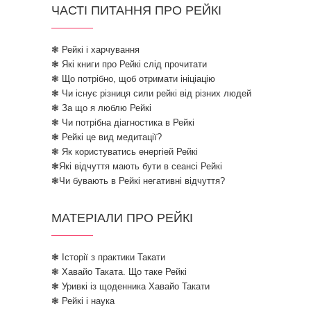
ЧАСТІ ПИТАННЯ ПРО РЕЙКІ
❃ Рейкі і харчування
❃ Які книги про Рейкі слід прочитати
❃ Що потрібно, щоб отримати ініціацію
❃ Чи існує різниця сили рейкі від різних людей
❃ За що я люблю Рейкі
❃ Чи потрібна діагностика в Рейкі
❃ Рейкі це вид медитації?
❃ Як користуватись енергіей Рейкі
❃Які відчуття мають бути в сеансі Рейкі
❃Чи бувають в Рейкі негативні відчуття?
МАТЕРІАЛИ ПРО РЕЙКІ
❃ Історії з практики Такати
❃ Хавайо Таката. Що таке Рейкі
❃ Уривкі із щоденника Хавайо Такати
❃ Рейкі і наука