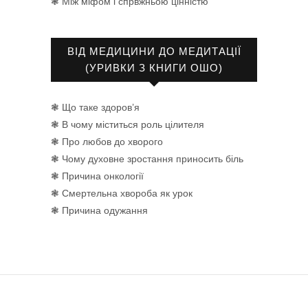
❃ Між міфом і спрвжньою цінністю
ВІД МЕДИЦИНИ ДО МЕДИТАЦІЇ
(УРИВКИ З КНИГИ ОШО)
❃ Що таке здоров’я
❃ В чому міститься роль цілителя
❃ Про любов до хворого
❃ Чому духовне зростання приносить біль
❃ Причина онкології
❃ Смертельна хвороба як урок
❃ Причина одужання