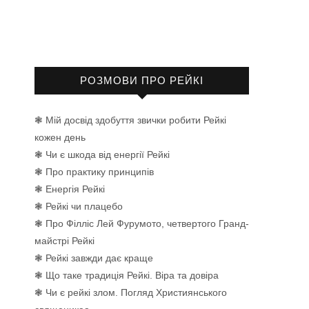
РОЗМОВИ ПРО РЕЙКІ
❃ Мій досвід здобуття звички робити Рейкі
кожен день
❃ Чи є шкода від енергії Рейкі
❃ Про практику принципів
❃ Енергія Рейкі
❃ Рейкі чи плацебо
❃ Про Філліс Лей Фурумото, четвертого Гранд-
майстрі Рейкі
❃ Рейкі завжди дає краще
❃ Що таке традиція Рейкі. Віра та довіра
❃ Чи є рейкі злом. Погляд Християнського