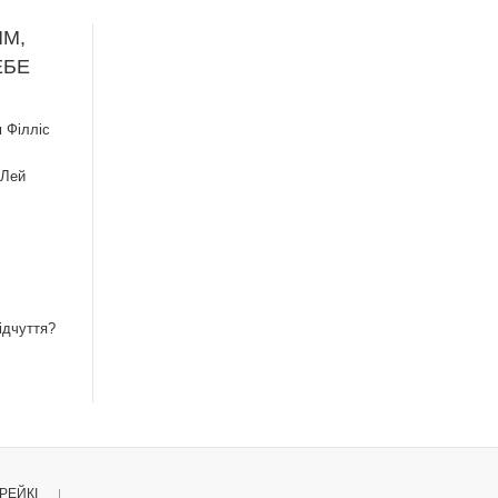
ИМ,
ЕБЕ
 Філліс
 Лей
ідчуття?
РЕЙКІ