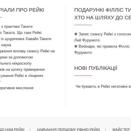
РІАЛИ ПРО РЕЙКІ
ПОДАРУНКІ ФІЛЛІС Т
ХТО НА ШЛЯХУ ДО С
ї з практики Такати
 Таката. Що таке Рейкі
❃ Запис сеансу Рейкі з голосом
 із щоденника Хавайо Такати
Лей Фурумото
і наука
❃ Вебінари, які провела Філліс
ження впливу сеансу Рейкі на
Фурумото
дини за допомогою
льного мікроскопу
НОВІ ПУБЛІКАЦІЇ
ків на шляху примирення
ування Рейкі в лікарнях
у
Чи бувають в Рейкі негативні в
еративне мислення
ЩО НАМ РЕЙКІ
НАВЧАННЯ ПЕРШОМУ РІВНЮ РЕЙКІ
МАЙСТЕР 