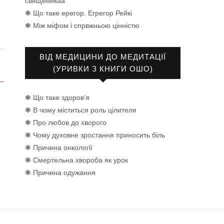
священикаа
❃ Що таке ерегор. Егрегор Рейкі
❃ Між міфом і спрвжньою цінністю
ВІД МЕДИЦИНИ ДО МЕДИТАЦІЇ
(УРИВКИ З КНИГИ ОШО)
→
❃ Що таке здоров’я
❃ В чому міститься роль цілителя
❃ Про любов до хворого
❃ Чому духовне зростання приносить біль
❃ Причина онкології
❃ Смертельна хвороба як урок
❃ Причина одужання