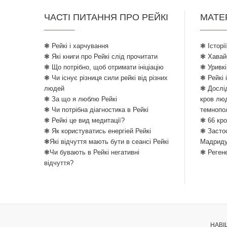
ЧАСТІ ПИТАННЯ ПРО РЕЙКІ
МАТЕ
❃ Рейкі і харчування
❃ Історі
❃ Які книги про Рейкі слід прочитати
❃ Хавайо
❃ Що потрібно, щоб отримати ініціацію
❃ Уривкі
❃ Чи існує різниця сили рейкі від різних
❃ Рейкі 
людей
❃ Дослід
❃ За що я люблю Рейкі
кров лю
❃ Чи потрібна діагностика в Рейкі
темнопо
❃ Рейкі це вид медитації?
❃ 66 кро
❃ Як користуватись енергіей Рейкі
❃ Застос
❃Які відчуття мають бути в сеансі Рейкі
Мадрид
❃Чи бувають в Рейкі негативні
❃ Реген
відчуття?
НАВІ