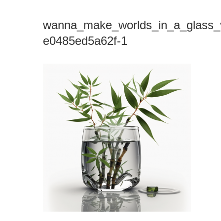
wanna_make_worlds_in_a_glass_
e0485ed5a62f-1