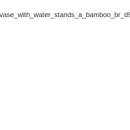
vase_with_water_stands_a_bamboo_br_d