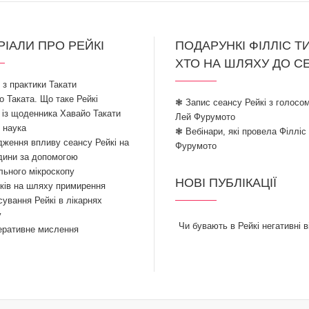
РІАЛИ ПРО РЕЙКІ
ПОДАРУНКІ ФІЛЛІС Т
ХТО НА ШЛЯХУ ДО С
ї з практики Такати
 Таката. Що таке Рейкі
❃ Запис сеансу Рейкі з голосом
 із щоденника Хавайо Такати
Лей Фурумото
і наука
❃ Вебінари, які провела Філліс
ження впливу сеансу Рейкі на
Фурумото
дини за допомогою
льного мікроскопу
НОВІ ПУБЛІКАЦІЇ
ків на шляху примирення
ування Рейкі в лікарнях
у
Чи бувають в Рейкі негативні в
еративне мислення