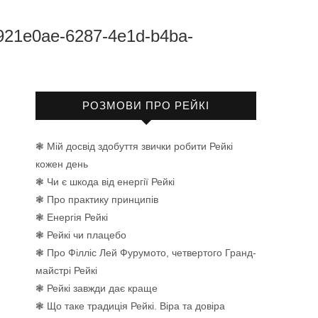
921e0ae-6287-4e1d-b4ba-
РОЗМОВИ ПРО РЕЙКІ
❃ Мій досвід здобуття звички робити Рейкі
кожен день
❃ Чи є шкода від енергії Рейкі
❃ Про практику принципів
❃ Енергія Рейкі
❃ Рейкі чи плацебо
❃ Про Філліс Лей Фурумото, четвертого Гранд-
майстрі Рейкі
❃ Рейкі завжди дає краще
❃ Що таке традиція Рейкі. Віра та довіра