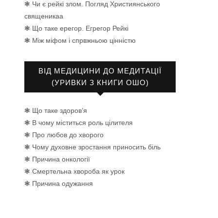
❃ Чи є рейкі злом. Погляд Християнського
священикаа
❃ Що таке ерегор. Егрегор Рейкі
❃ Між міфом і спрвжньою цінністю
ВІД МЕДИЦИНИ ДО МЕДИТАЦІЇ
(УРИВКИ З КНИГИ ОШО)
❃ Що таке здоров’я
❃ В чому міститься роль цілителя
❃ Про любов до хворого
❃ Чому духовне зростання приносить біль
❃ Причина онкології
❃ Смертельна хвороба як урок
❃ Причина одужання