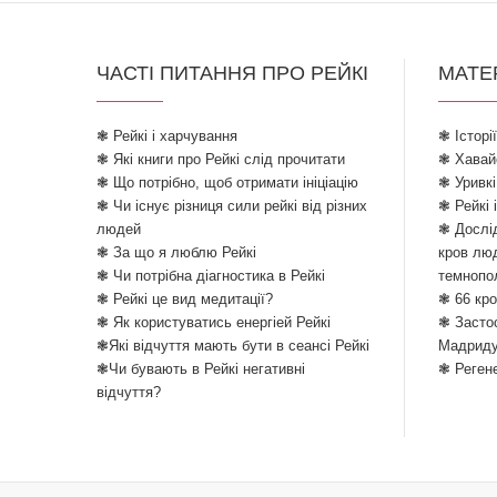
ЧАСТІ ПИТАННЯ ПРО РЕЙКІ
МАТЕ
❃ Рейкі і харчування
❃ Історі
❃ Які книги про Рейкі слід прочитати
❃ Хавайо
❃ Що потрібно, щоб отримати ініціацію
❃ Уривкі
❃ Чи існує різниця сили рейкі від різних
❃ Рейкі 
людей
❃ Дослід
❃ За що я люблю Рейкі
кров лю
❃ Чи потрібна діагностика в Рейкі
темнопо
❃ Рейкі це вид медитації?
❃ 66 кро
❃ Як користуватись енергіей Рейкі
❃ Застос
❃Які відчуття мають бути в сеансі Рейкі
Мадрид
❃Чи бувають в Рейкі негативні
❃ Реген
відчуття?