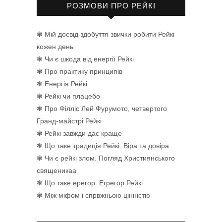
РОЗМОВИ ПРО РЕЙКІ
❃ Мій досвід здобуття звички робити Рейкі
кожен день
❃ Чи є шкода від енергії Рейкі
❃ Про практику принципів
❃ Енергія Рейкі
❃ Рейкі чи плацебо
❃ Про Філліс Лей Фурумото, четвертого
Гранд-майстрі Рейкі
❃ Рейкі завжди дає краще
❃ Що таке традиція Рейкі. Віра та довіра
❃ Чи є рейкі злом. Погляд Християнського
священикаа
❃ Що таке ерегор. Егрегор Рейкі
❃ Між міфом і спрвжньою цінністю