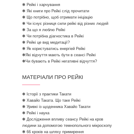
❃ Рейкі і харчування
❃ Які книги про Рейкі слід прочитати
❃ Що потрібно, щоб отримати ініціацію
❃ Чи існує різниця сили рейкі від різних людей
❃ За що я люблю Рейкі
❃ Чи потрібна діагностика в Рейкі
❃ Рейкі це вид медитації?
❃ Як користуватись енергіей Рейкі
❃Які відчуття мають бути в сеансі Рейкі
❃Чи бувають в Рейкі негативні відчуття?
МАТЕРІАЛИ ПРО РЕЙКІ
❃ Історії з практики Такати
❃ Хавайо Таката. Що таке Рейкі
❃ Уривкі із щоденника Хавайо Такати
❃ Рейкі і наука
❃ Дослідження впливу сеансу Рейкі на кров
людини за допомогою темнопольного мікроскопу
❃ 66 кроків на шляху примирення