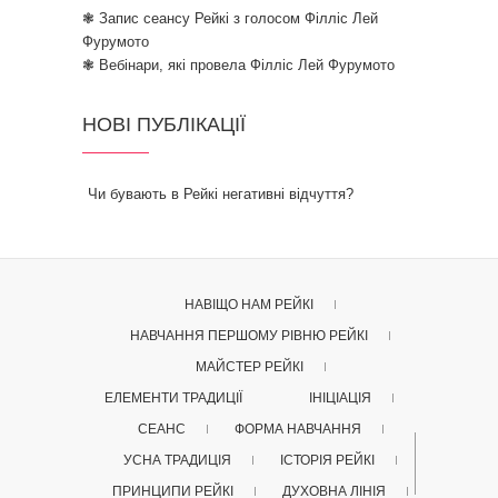
❃ Запис сеансу Рейкі з голосом Філліс Лей
Фурумото
❃ Вебінари, які провела Філліс Лей Фурумото
НОВІ ПУБЛІКАЦІЇ
Чи бувають в Рейкі негативні відчуття?
НАВІЩО НАМ РЕЙКІ
НАВЧАННЯ ПЕРШОМУ РІВНЮ РЕЙКІ
МАЙСТЕР РЕЙКІ
ЕЛЕМЕНТИ ТРАДИЦІЇ
ІНІЦІАЦІЯ
СЕАНС
ФОРМА НАВЧАННЯ
УСНА ТРАДИЦІЯ
ІСТОРІЯ РЕЙКІ
ПРИНЦИПИ РЕЙКІ
ДУХОВНА ЛІНІЯ