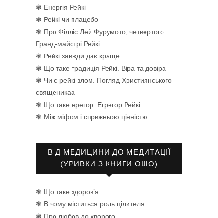
❃ Енергія Рейкі
❃ Рейкі чи плацебо
❃ Про Філліс Лей Фурумото, четвертого
Гранд-майстрі Рейкі
❃ Рейкі завжди дає краще
❃ Що таке традиція Рейкі. Віра та довіра
❃ Чи є рейкі злом. Погляд Християнського
священикаа
❃ Що таке ерегор. Егрегор Рейкі
❃ Між міфом і спрвжньою цінністю
ВІД МЕДИЦИНИ ДО МЕДИТАЦІЇ
(УРИВКИ З КНИГИ ОШО)
❃ Що таке здоров’я
❃ В чому міститься роль цілителя
❃ Про любов до хворого