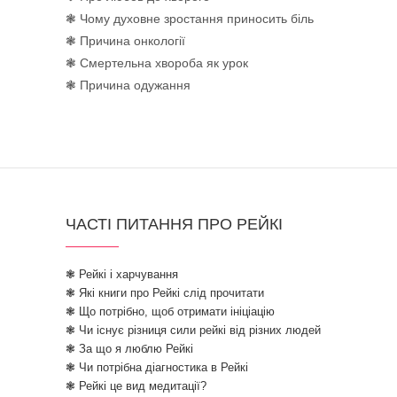
❃ Чому духовне зростання приносить біль
❃ Причина онкології
❃ Смертельна хвороба як урок
❃ Причина одужання
ЧАСТІ ПИТАННЯ ПРО РЕЙКІ
❃ Рейкі і харчування
❃ Які книги про Рейкі слід прочитати
❃ Що потрібно, щоб отримати ініціацію
❃ Чи існує різниця сили рейкі від різних людей
❃ За що я люблю Рейкі
❃ Чи потрібна діагностика в Рейкі
❃ Рейкі це вид медитації?