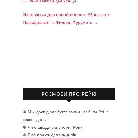
←
Рейкі завжди дає краще.
Инструкция для приобретения “66 шагов к
Примирению” с Филлис Фурумото
→
РОЗМОВИ ПРО РЕЙКІ
❃ Мій досвід здобуття звички робити Рейкі
кожен день
❃ Чи є шкода від енергії Рейкі
❃ Про практику принципів