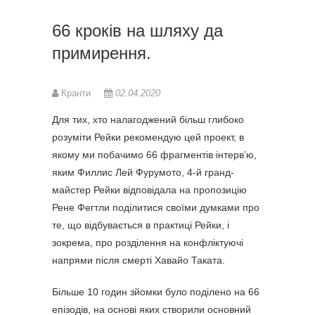
66 кроків на шляху да
примирення.
Кранти
02.04.2020
Для тих, хто налагоджений більш глибоко
розуміти Рейки рекомендую цей проект, в
якому ми побачимо 66 фрагментів інтерв’ю,
яким Филлис Лей Фурумото, 4-й гранд-
майстер Рейки відповідала на пропозицію
Рене Фегтли поділитися своїми думками про
те, що відбувається в практиці Рейки, і
зокрема, про розділення на конфліктуючі
напрями після смерті Хавайо Таката.
Більше 10 годин зйомки було поділено на 66
епізодів, на основі яких створили основний