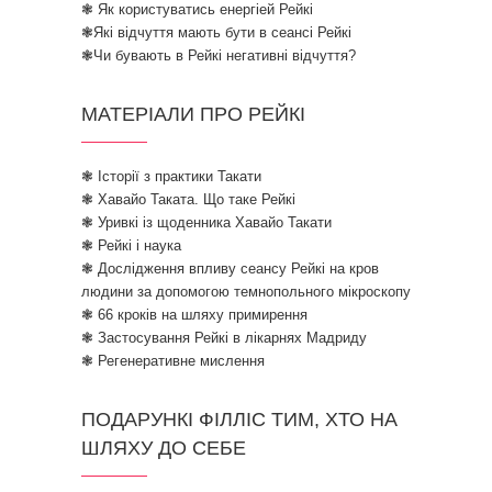
❃ Як користуватись енергіей Рейкі
❃Які відчуття мають бути в сеансі Рейкі
❃Чи бувають в Рейкі негативні відчуття?
МАТЕРІАЛИ ПРО РЕЙКІ
❃ Історії з практики Такати
❃ Хавайо Таката. Що таке Рейкі
❃ Уривкі із щоденника Хавайо Такати
❃ Рейкі і наука
❃ Дослідження впливу сеансу Рейкі на кров
людини за допомогою темнопольного мікроскопу
❃ 66 кроків на шляху примирення
❃ Застосування Рейкі в лікарнях Мадриду
❃ Регенеративне мислення
ПОДАРУНКІ ФІЛЛІС ТИМ, ХТО НА
ШЛЯХУ ДО СЕБЕ