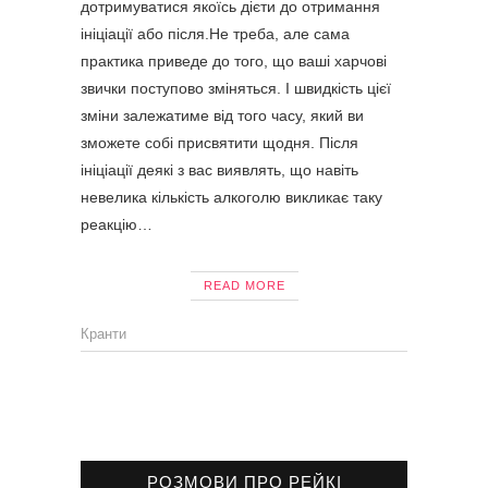
дотримуватися якоїсь дієти до отримання
ініціації або після.Не треба, але сама
практика приведе до того, що ваші харчові
звички поступово зміняться. І швидкість цієї
зміни залежатиме від того часу, який ви
зможете собі присвятити щодня. Після
ініціації деякі з вас виявлять, що навіть
невелика кількість алкоголю викликає таку
реакцію…
READ MORE
Кранти
РОЗМОВИ ПРО РЕЙКІ