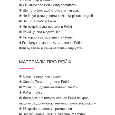
❃ Які книги про Рейкі слід прочитати
❃ Що потрібно, щоб отримати ініціацію
❃ Чи існує різниця сили рейкі від різних людей
❃ За що я люблю Рейкі
❃ Чи потрібна діагностика в Рейкі
❃ Рейкі це вид медитації?
❃ Як користуватись енергіей Рейкі
❃Які відчуття мають бути в сеансі Рейкі
❃Чи бувають в Рейкі негативні відчуття?
МАТЕРІАЛИ ПРО РЕЙКІ
❃ Історії з практики Такати
❃ Хавайо Таката. Що таке Рейкі
❃ Уривкі із щоденника Хавайо Такати
❃ Рейкі і наука
❃ Дослідження впливу сеансу Рейкі на кров
людини за допомогою темнопольного мікроскопу
❃ 66 кроків на шляху примирення
❃ Застосування Рейкі в лікарнях Мадриду