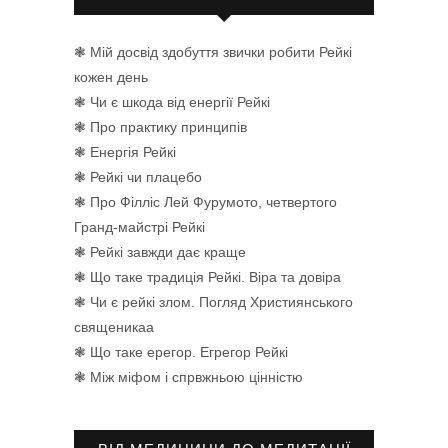
❃ Мій досвід здобуття звички робити Рейкі
кожен день
❃ Чи є шкода від енергії Рейкі
❃ Про практику принципів
❃ Енергія Рейкі
❃ Рейкі чи плацебо
❃ Про Філліс Лей Фурумото, четвертого
Гранд-майстрі Рейкі
❃ Рейкі завжди дає краще
❃ Що таке традиція Рейкі. Віра та довіра
❃ Чи є рейкі злом. Погляд Християнського
священикаа
❃ Що таке ерегор. Егрегор Рейкі
❃ Між міфом і спрвжньою цінністю