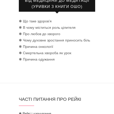
ВІД МЕДИЦИНИ ДО МЕДИТАЦІЇ
(УРИВКИ З КНИГИ ОШО)
❃ Що таке здоров’я
❃ В чому міститься роль цілителя
❃ Про любов до хворого
❃ Чому духовне зростання приносить біль
❃ Причина онкології
❃ Смертельна хвороба як урок
❃ Причина одужання
ЧАСТІ ПИТАННЯ ПРО РЕЙКІ
❃ Рейкі і харчування