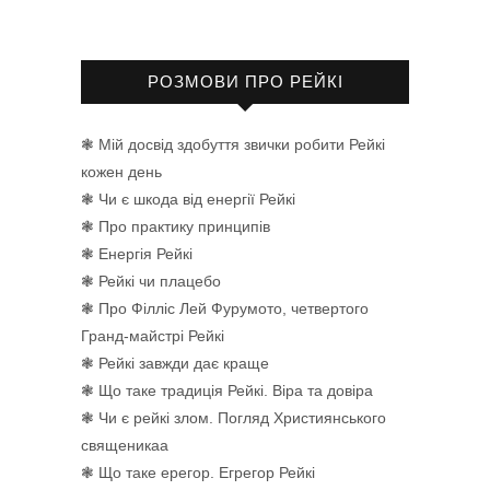
РОЗМОВИ ПРО РЕЙКІ
❃ Мій досвід здобуття звички робити Рейкі
кожен день
❃ Чи є шкода від енергії Рейкі
❃ Про практику принципів
❃ Енергія Рейкі
❃ Рейкі чи плацебо
❃ Про Філліс Лей Фурумото, четвертого
Гранд-майстрі Рейкі
❃ Рейкі завжди дає краще
❃ Що таке традиція Рейкі. Віра та довіра
❃ Чи є рейкі злом. Погляд Християнського
священикаа
❃ Що таке ерегор. Егрегор Рейкі