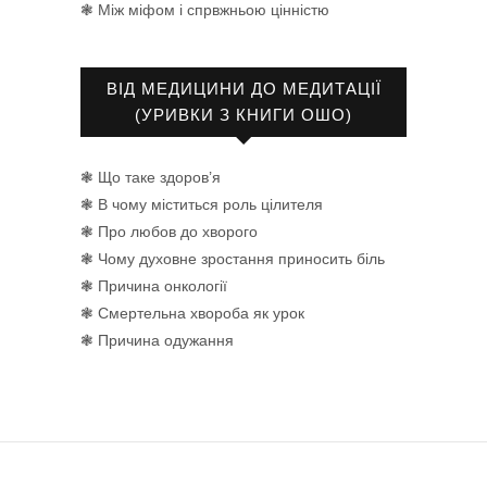
❃ Між міфом і спрвжньою цінністю
ВІД МЕДИЦИНИ ДО МЕДИТАЦІЇ
(УРИВКИ З КНИГИ ОШО)
❃ Що таке здоров’я
❃ В чому міститься роль цілителя
❃ Про любов до хворого
❃ Чому духовне зростання приносить біль
❃ Причина онкології
❃ Смертельна хвороба як урок
❃ Причина одужання