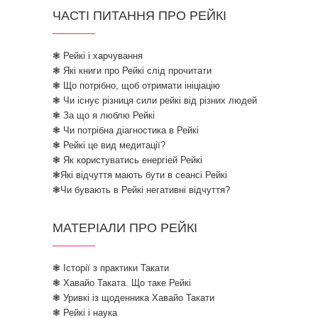
ЧАСТІ ПИТАННЯ ПРО РЕЙКІ
❃ Рейкі і харчування
❃ Які книги про Рейкі слід прочитати
❃ Що потрібно, щоб отримати ініціацію
❃ Чи існує різниця сили рейкі від різних людей
❃ За що я люблю Рейкі
❃ Чи потрібна діагностика в Рейкі
❃ Рейкі це вид медитації?
❃ Як користуватись енергіей Рейкі
❃Які відчуття мають бути в сеансі Рейкі
❃Чи бувають в Рейкі негативні відчуття?
МАТЕРІАЛИ ПРО РЕЙКІ
❃ Історії з практики Такати
❃ Хавайо Таката. Що таке Рейкі
❃ Уривкі із щоденника Хавайо Такати
❃ Рейкі і наука