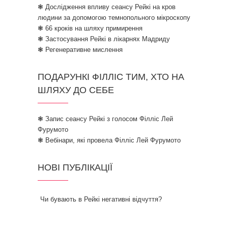
❃ Дослідження впливу сеансу Рейкі на кров
людини за допомогою темнопольного мікроскопу
❃ 66 кроків на шляху примирення
❃ Застосування Рейкі в лікарнях Мадриду
❃ Регенеративне мислення
ПОДАРУНКІ ФІЛЛІС ТИМ, ХТО НА
ШЛЯХУ ДО СЕБЕ
❃ Запис сеансу Рейкі з голосом Філліс Лей
Фурумото
❃ Вебінари, які провела Філліс Лей Фурумото
НОВІ ПУБЛІКАЦІЇ
Чи бувають в Рейкі негативні відчуття?