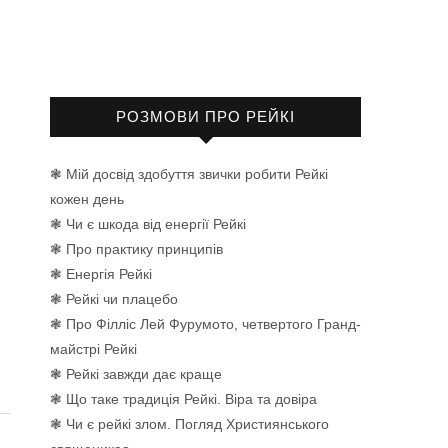
РОЗМОВИ ПРО РЕЙКІ
❃ Мій досвід здобуття звички робити Рейкі
кожен день
❃ Чи є шкода від енергії Рейкі
❃ Про практику принципів
❃ Енергія Рейкі
❃ Рейкі чи плацебо
❃ Про Філліс Лей Фурумото, четвертого Гранд-
майстрі Рейкі
❃ Рейкі завжди дає краще
❃ Що таке традиція Рейкі. Віра та довіра
❃ Чи є рейкі злом. Погляд Християнського