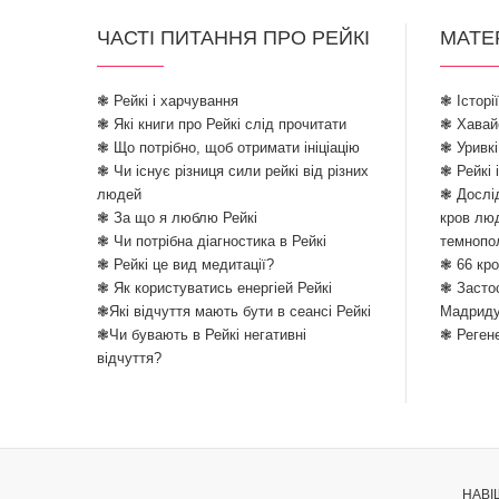
ЧАСТІ ПИТАННЯ ПРО РЕЙКІ
МАТЕ
❃ Рейкі і харчування
❃ Історі
❃ Які книги про Рейкі слід прочитати
❃ Хавайо
❃ Що потрібно, щоб отримати ініціацію
❃ Уривкі
❃ Чи існує різниця сили рейкі від різних
❃ Рейкі 
людей
❃ Дослід
❃ За що я люблю Рейкі
кров лю
❃ Чи потрібна діагностика в Рейкі
темнопо
❃ Рейкі це вид медитації?
❃ 66 кро
❃ Як користуватись енергіей Рейкі
❃ Застос
❃Які відчуття мають бути в сеансі Рейкі
Мадрид
❃Чи бувають в Рейкі негативні
❃ Реген
відчуття?
НАВІ