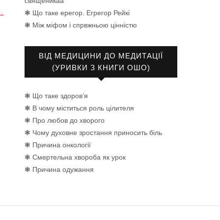
священикаа
❃ Що таке ерегор. Егрегор Рейкі
 →
❃ Між міфом і спрвжньою цінністю
ВІД МЕДИЦИНИ ДО МЕДИТАЦІЇ
(УРИВКИ З КНИГИ ОШО)
❃ Що таке здоров’я
❃ В чому міститься роль цілителя
❃ Про любов до хворого
❃ Чому духовне зростання приносить біль
❃ Причина онкології
❃ Смертельна хвороба як урок
❃ Причина одужання