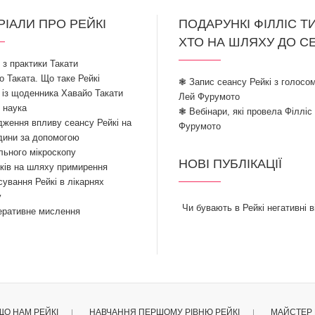
РІАЛИ ПРО РЕЙКІ
ПОДАРУНКІ ФІЛЛІС Т
ХТО НА ШЛЯХУ ДО С
ї з практики Такати
 Таката. Що таке Рейкі
❃ Запис сеансу Рейкі з голосом
 із щоденника Хавайо Такати
Лей Фурумото
і наука
❃ Вебінари, які провела Філліс
ження впливу сеансу Рейкі на
Фурумото
дини за допомогою
льного мікроскопу
НОВІ ПУБЛІКАЦІЇ
ків на шляху примирення
ування Рейкі в лікарнях
у
Чи бувають в Рейкі негативні в
еративне мислення
ЩО НАМ РЕЙКІ
НАВЧАННЯ ПЕРШОМУ РІВНЮ РЕЙКІ
МАЙСТЕР 