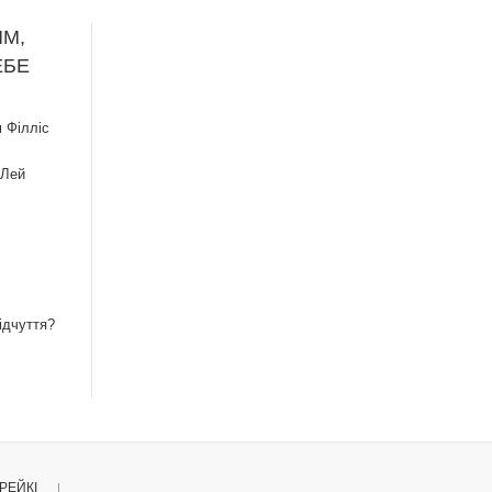
ИМ,
ЕБЕ
 Філліс
 Лей
ідчуття?
РЕЙКІ