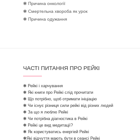
❃ Причина онкології
❃ Смертельна хвороба як урок
❃ Причина одужання
ЧАСТІ ПИТАННЯ ПРО РЕЙКІ
❃ Рейкі і харчування
❃ Які книги про Рейкі слід прочитати
❃ Що потрібно, щоб отримати ініціацію
❃ Чи існує різниця сили рейкі від різних людей
❃ За що я люблю Рейкі
❃ Чи потрібна діагностика в Рейкі
❃ Рейкі це вид медитації?
❃ Як користуватись енергіей Рейкі
❃Які відчуття мають бути в сеансі Рейкі