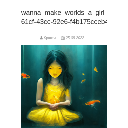
wanna_make_worlds_a_girl_in_a_y
61cf-43cc-92e6-f4b175cceb47
Кранти
25.08.2022