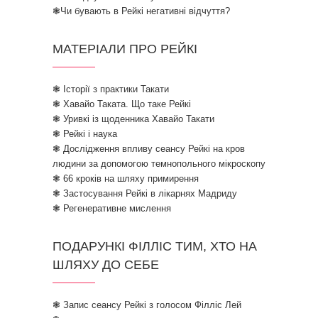
❃Чи бувають в Рейкі негативні відчуття?
МАТЕРІАЛИ ПРО РЕЙКІ
❃ Історії з практики Такати
❃ Хавайо Таката. Що таке Рейкі
❃ Уривкі із щоденника Хавайо Такати
❃ Рейкі і наука
❃ Дослідження впливу сеансу Рейкі на кров
людини за допомогою темнопольного мікроскопу
❃ 66 кроків на шляху примирення
❃ Застосування Рейкі в лікарнях Мадриду
❃ Регенеративне мислення
ПОДАРУНКІ ФІЛЛІС ТИМ, ХТО НА
ШЛЯХУ ДО СЕБЕ
❃ Запис сеансу Рейкі з голосом Філліс Лей