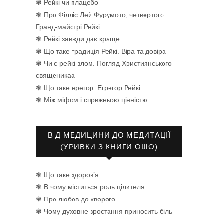
❃ Рейкі чи плацебо
❃ Про Філліс Лей Фурумото, четвертого
Гранд-майстрі Рейкі
❃ Рейкі завжди дає краще
❃ Що таке традиція Рейкі. Віра та довіра
❃ Чи є рейкі злом. Погляд Християнського
священикаа
❃ Що таке ерегор. Егрегор Рейкі
❃ Між міфом і спрвжньою цінністю
ВІД МЕДИЦИНИ ДО МЕДИТАЦІЇ
(УРИВКИ З КНИГИ ОШО)
❃ Що таке здоров’я
❃ В чому міститься роль цілителя
❃ Про любов до хворого
❃ Чому духовне зростання приносить біль