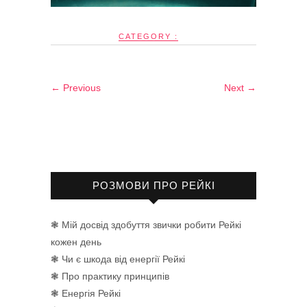
CATEGORY :
← Previous
Next →
РОЗМОВИ ПРО РЕЙКІ
❃ Мій досвід здобуття звички робити Рейкі
кожен день
❃ Чи є шкода від енергії Рейкі
❃ Про практику принципів
❃ Енергія Рейкі